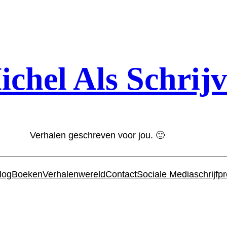
chel Als Schrijv
Verhalen geschreven voor jou. 🙂
log
Boeken
Verhalenwereld
Contact
Sociale Media
schrijfp